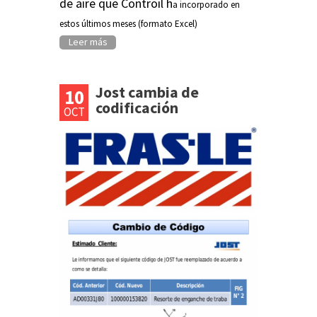
de aire que Controil h
a incorporado en
s
estos últimos meses (formato Excel)
Leer más
Jost cambia de
10
codificación
OCT