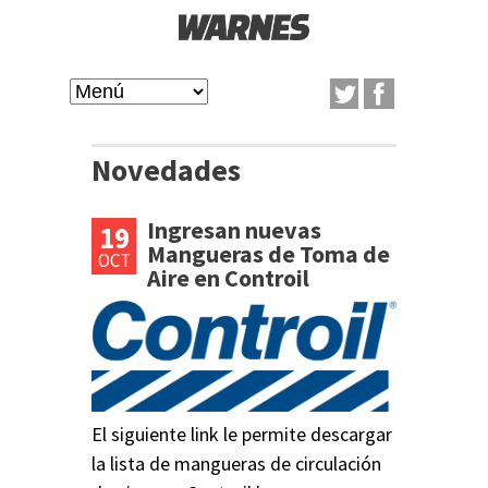
Pasar
al
W
contenido
M
A
principal
a
Novedades
R
i
Ingresan nuevas
19
P
N
n
Mangueras de Toma de
OCT
Aire en Controil
á
m
E
g
e
S
i
n
n
u
El siguiente link le permite descargar
a
la lista de mangueras de circulación