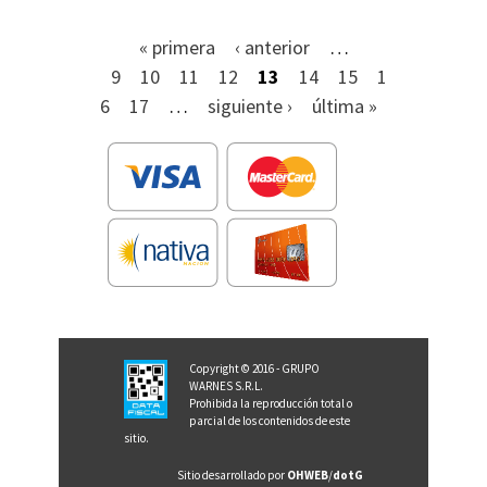
« primera
‹ anterior
…
9
10
11
12
13
14
15
1
6
17
…
siguiente ›
última »
Copyright © 2016 - GRUPO
WARNES S.R.L.
Prohibida la reproducción total o
parcial de los contenidos de este
sitio.
Sitio desarrollado por
OHWEB
/
dotG