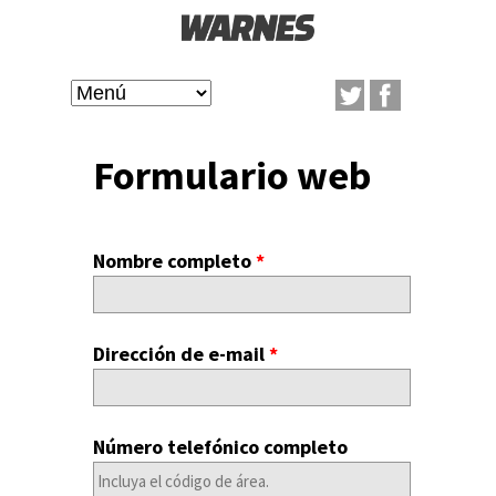
Pasar
al
W
contenido
M
A
principal
a
Formulario web
R
i
N
n
Nombre completo
*
m
E
e
Dirección de e-mail
*
S
n
u
Número telefónico completo