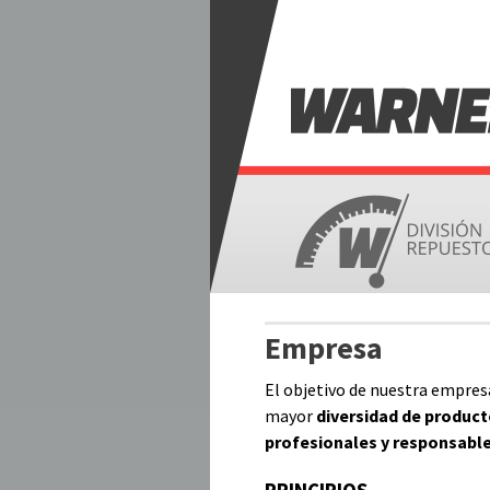
W
A
R
N
Empresa
E
El objetivo de nuestra empres
mayor
diversidad de produc
S
profesionales y responsabl