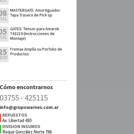
SEP
MASTERGATE: Amortiguador
08
Tapa Trasera de Pick up
JUL
GATES: Tensor para Amarok
05
T43219 (Instrucciones de
JUL
Montaje)
Fremax Amplía su Porfolio de
25
Productos
NOV
Cómo encontrarnos
03755 - 425115
info@grupowarnes.com.ar
REPUESTOS
Av. Libertad 430
DIVISION INSUMOS
Roque González Norte 766