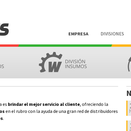
Pasar
al
contenido
principal
EMPRESA
DIVISIONES
M
a
i
n
m
e
N
n
a es
brindar el mejor servicio al cliente
, ofreciendo la
u
tos
en el rubro con la ayuda de una gran red de distribuidores
es
.