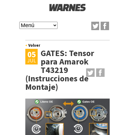
Pasar
al
W
contenido
M
A
principal
a
Volver
GATES: Tensor
R
05
i
para Amarok
JUL
N
T43219
n
(Instrucciones de
m
E
Montaje)
e
S
n
u