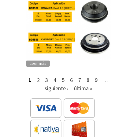
Leer más
1
2
3
4
5
6
7
8
9
…
siguiente ›
última »