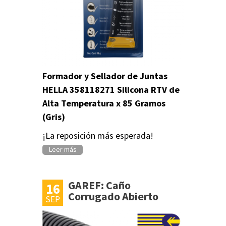
s
Formador y Sellador de Juntas
HELLA 358118271 Silicona RTV de
Alta Temperatura x 85 Gramos
(Gris)
¡La reposición más esperada!
Leer más
GAREF: Caño
16
Corrugado Abierto
SEP