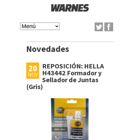
Pasar
al
W
contenido
M
A
principal
a
Novedades
R
i
REPOSICIÓN: HELLA
20
P
N
n
H43442 Formador y
NOV
Sellador de Juntas
á
m
(Gris)
E
g
e
S
i
n
n
u
a