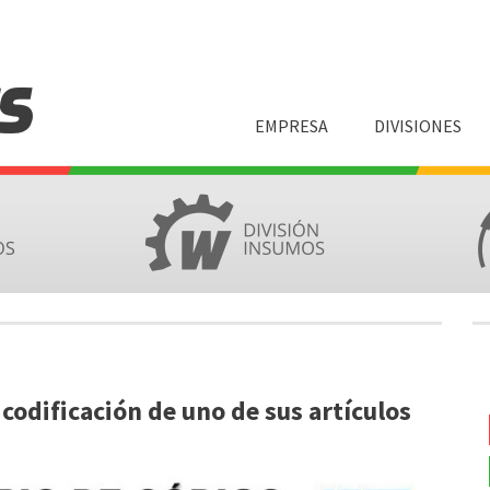
Pasar
al
contenido
principal
EMPRESA
DIVISIONES
M
a
i
n
m
e
n
 codificación de uno de sus artículos
u