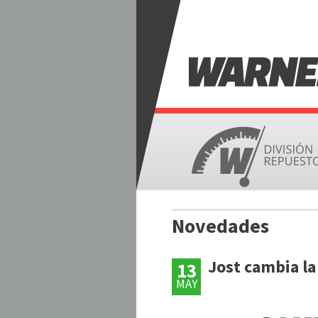
W
A
R
N
Novedades
E
Jost cambia la
13
P
S
MAY
á