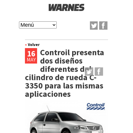
Pasar
al
W
contenido
M
A
principal
a
Volver
Controil presenta
R
16
i
dos diseños
MAY
N
diferentes del
n
cilindro de rueda C-
m
E
3350 para las mismas
e
aplicaciones
S
n
u