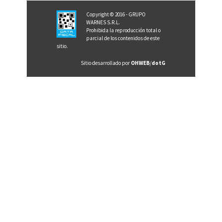
Copyright © 2016 - GRUPO
WARNES S.R.L.
Prohibida la reproducción total o
parcial de los contenidos de este
sitio.
Sitio desarrollado por
OHWEB
/
dotG