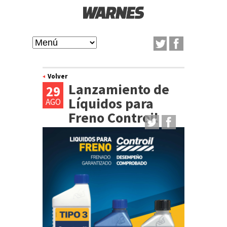
Pasar
al
W
contenido
M
A
principal
a
Volver
Lanzamiento de
R
29
i
Líquidos para
AGO
N
Freno Controil
n
m
E
e
S
n
u